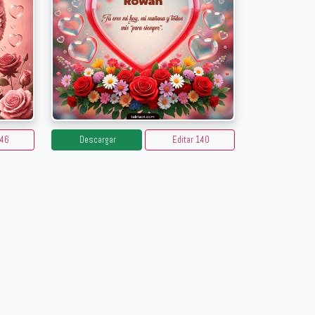
146
Descargar
Editar 140