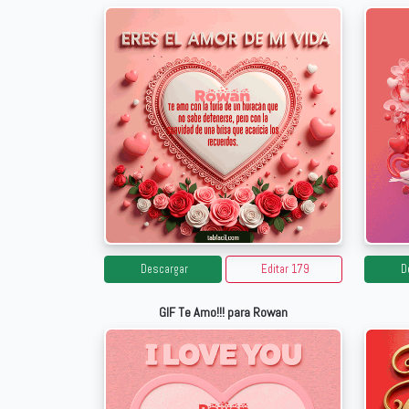
Descargar
Editar 179
D
GIF Te Amo!!! para Rowan