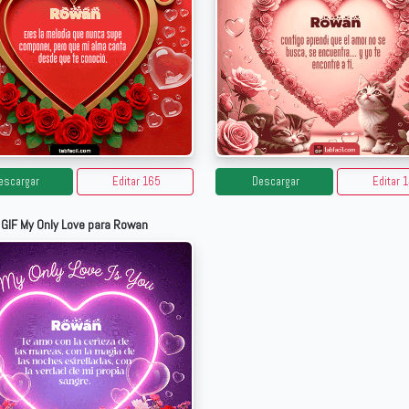
escargar
Editar 165
Descargar
Editar 
GIF My Only Love para Rowan