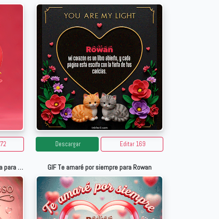
172
Descargar
Editar 169
GIF Tú eres lo más hermoso de mi vida para Rowan
GIF Te amaré por siempre para Rowan