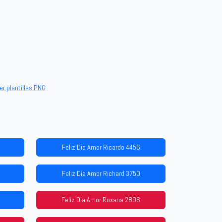
er plantillas PNG
Feliz Dia Amor Ricardo 4456
Feliz Dia Amor Richard 3750
Feliz Dia Amor Roxana 2896