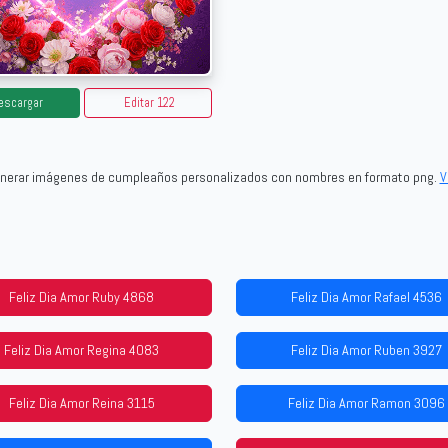
escargar
Editar 122
generar imágenes de cumpleaños personalizados con nombres en formato png.
V
Feliz Dia Amor Ruby 4868
Feliz Dia Amor Rafael 4536
Feliz Dia Amor Regina 4083
Feliz Dia Amor Ruben 3927
Feliz Dia Amor Reina 3115
Feliz Dia Amor Ramon 3096