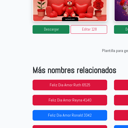
Descargar
Editar 128
D
Plantilla para 
Más nombres relacionados
Feliz Dia Amor Ruth 6525
Feliz Dia Amor Reyna 4140
Feliz Dia Amor Ronald 3342