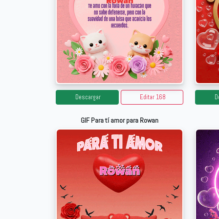
Descargar
Editar 168
D
GIF Para tí amor para Rowan