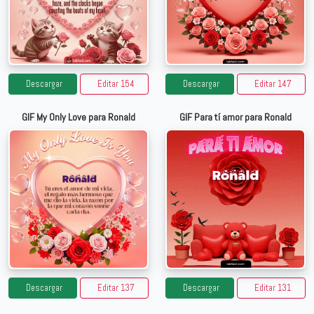
Descargar
Editar 154
Descargar
Editar 147
GIF My Only Love para Ronald
GIF Para tí amor para Ronald
Descargar
Editar 137
Descargar
Editar 131