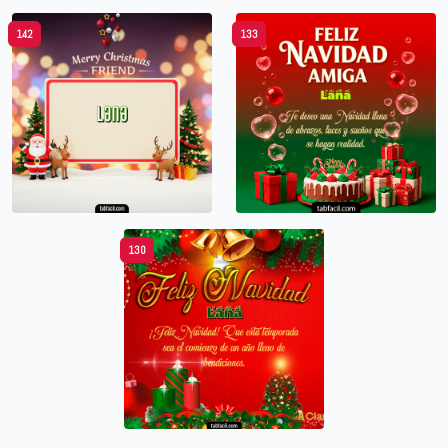
142
133
130