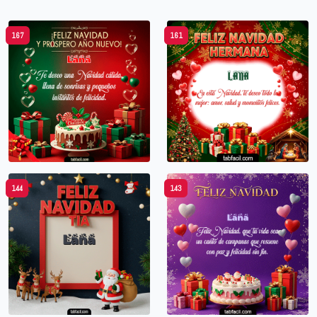
167
161
144
143