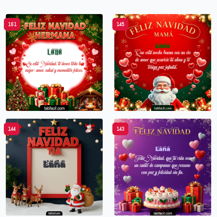
161
145
144
143