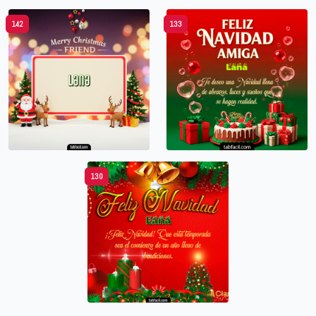
142
133
130