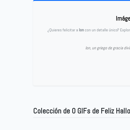
Imáge
¿Quieres felicitar a
Ion
con un detalle único? Explo
Ion, un griego de gracia di
Colección de 0 GIFs de Feliz Hall