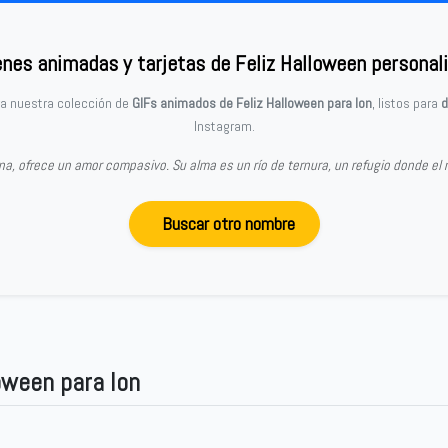
nes animadas y tarjetas de Feliz Halloween personal
ra nuestra colección de
GIFs animados de Feliz Halloween para Ion
, listos para
d
Instagram.
vina, ofrece un amor compasivo. Su alma es un río de ternura, un refugio donde e
Buscar otro nombre
oween para Ion