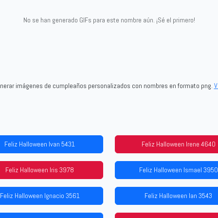
No se han generado GIFs para este nombre aún. ¡Sé el primero!
generar imágenes de cumpleaños personalizados con nombres en formato png.
V
Feliz Halloween Ivan 5431
Feliz Halloween Irene 4640
Feliz Halloween Iris 3978
Feliz Halloween Ismael 3950
Feliz Halloween Ignacio 3561
Feliz Halloween Ian 3543