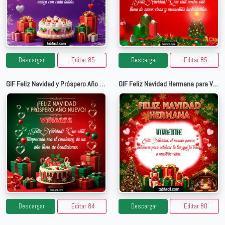
Descargar
Editar 85
Descargar
Editar 85
GIF Feliz Navidad y Próspero Año Nuevo para Vivienne
GIF Feliz Navidad Hermana para Vivienne
Descargar
Editar 84
Descargar
Editar 80