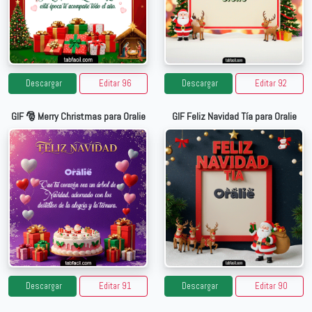
Descargar
Editar 96
Descargar
Editar 92
GIF 🎅 Merry Christmas para Oralie
GIF Feliz Navidad Tía para Oralie
Descargar
Editar 91
Descargar
Editar 90