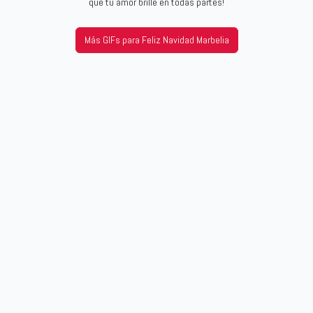
que tu amor brille en todas partes!
Más GIFs para Feliz Navidad Marbelia