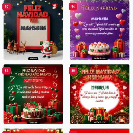
85
84
81
80