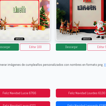
escargar
Editar 100
Descargar
Editar 
generar imágenes de cumpleaños personalizados con nombres en formato png.
V
Feliz Navidad Lucia 6766
Feliz Navidad Lourdes 6130
Feliz Navidad Laura 4321
Feliz Navidad Leonardo 4190