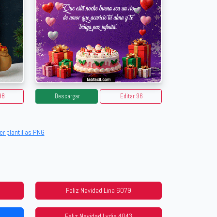
98
Descargar
Editar 96
er plantillas PNG
Feliz Navidad Lina 6079
Feliz Navidad Lydia 4043