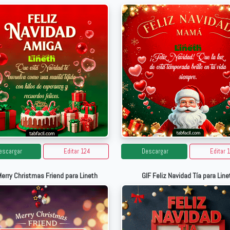
escargar
Editar 124
Descargar
Editar 
Merry Christmas Friend para Lineth
GIF Feliz Navidad Tía para Line