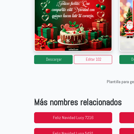
Descargar
Editar 102
D
Plantilla para 
Más nombres relacionados
Feliz Navidad Lucy 7216
Feliz Navidad Luna 5491