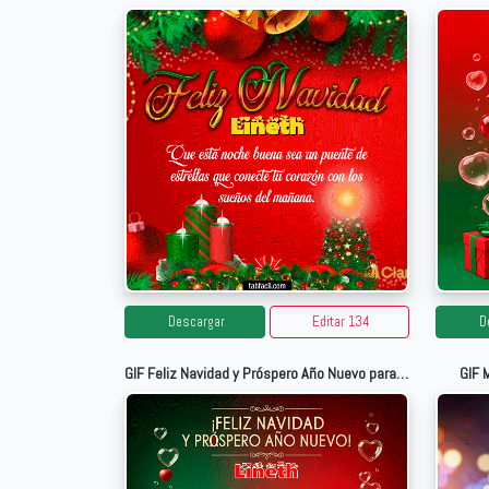
Descargar
Editar 134
D
GIF Feliz Navidad y Próspero Año Nuevo para Lineth
GIF 