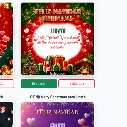
113
Descargar
Editar 109
th
GIF 🎅 Merry Christmas para Lineth