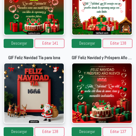
Descargar
Editar 141
Descargar
Editar 138
GIF Feliz Navidad Tía para Iona
GIF Feliz Navidad y Próspero Año Nuevo para Iona
Descargar
Editar 138
Descargar
Editar 137