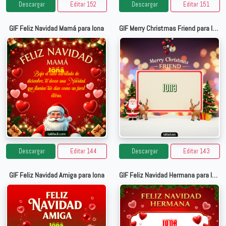
Descargar
Editar 152
Descargar
Editar 151
GIF Feliz Navidad Mamá para Iona
GIF Merry Christmas Friend para Iona
Descargar
Editar 144
Descargar
Editar 143
GIF Feliz Navidad Amiga para Iona
GIF Feliz Navidad Hermana para Iona