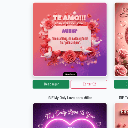
Descargar
Editar 92
D
GIF My Only Love para Miller
GIF T