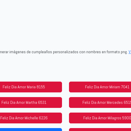
generar imágenes de cumpleaños personalizados con nombres en formato png.
V
Feliz Dia Amor Maria 8155
Feliz Dia Amor Miriam 7041
Feliz Dia Amor Martha 6531
Feliz Dia Amor Mercedes 651
Feliz Dia Amor Michelle 6226
Feliz Dia Amor Milagros 590