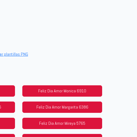
er plantillas PNG
Feliz Dia Amor Monica 6910
5
Feliz Dia Amor Margarita 6386
0
Feliz Dia Amor Mireya 5765