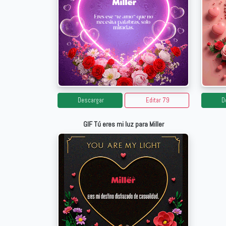
Descargar
Editar 79
D
GIF Tú eres mi luz para Miller