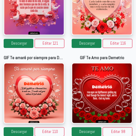
Descargar
Editar 121
Descargar
Editar 116
GIF Te amaré por siempre para Demetrio
GIF Te Amo para Demetrio
Descargar
Editar 110
Descargar
Editar 98