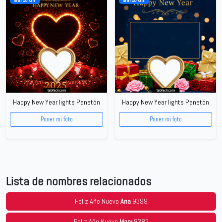
Happy New Year lights Panetón
Happy New Year lights Panetón
Poner mi foto
Poner mi foto
Lista de nombres relacionados
Feliz Año Nuevo
Ana
9399
Feliz Año Nuevo
Mary
8382