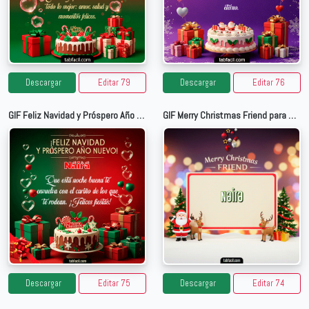
Descargar
Editar 79
Descargar
Editar 76
GIF Feliz Navidad y Próspero Año Nuevo para Naira
GIF Merry Christmas Friend para Naira
Descargar
Editar 75
Descargar
Editar 74