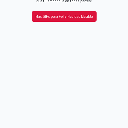
que tu amor brille en todas partes!
Más GIFs para Feliz Navidad Matilda