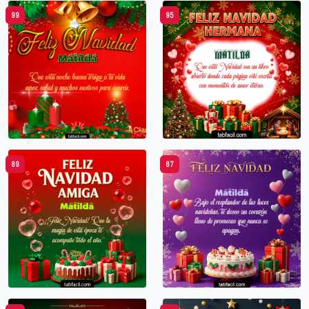
99
95
89
87