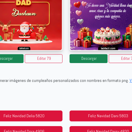
escargar
Editar 79
Descargar
Editar 
generar imágenes de cumpleaños personalizados con nombres en formato png.
V
Feliz Navidad Delia 5820
Feliz Navidad Dani 5803
Feliz Navidad Dora 4906
Feliz Navidad Daisy 4830