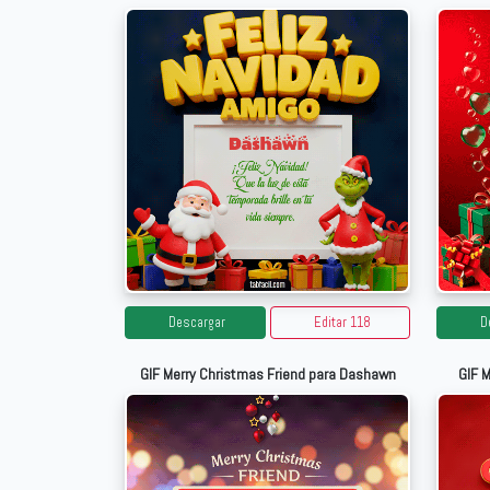
Descargar
Editar 118
D
GIF Merry Christmas Friend para Dashawn
GIF 