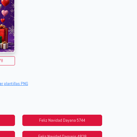
78
er plantillas PNG
Feliz Navidad Dayana 5744
Feliz Navidad Damaris 4828