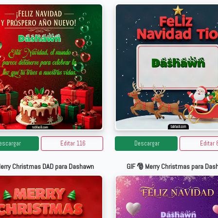
escargar
Editar 116
Descargar
Editar 
Merry Christmas DAD para Dashawn
GIF 🎅 Merry Christmas para Da