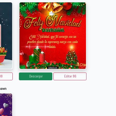
88
Descargar
Editar 86
shawn