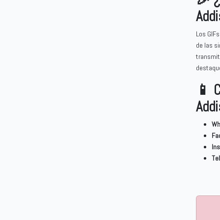
Addi
Los GIFs
de las s
transmit
destaque
📱 C
Addi
Wh
Fa
In
Te