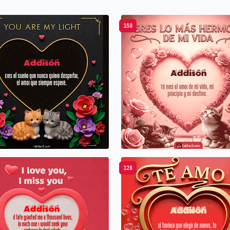
150
126