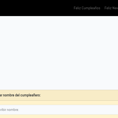
Feliz Cumpleaños
Feliz Na
r nombre del cumpleañero: