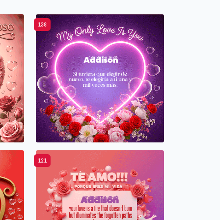
138
121