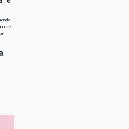
erencia
mente y
ue
a