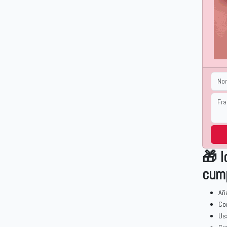
🎁 I
cum
Añ
Co
Us