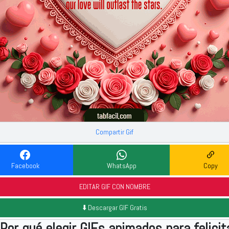
Compartir Gif
Facebook
WhatsApp
Copy
EDITAR GIF CON NOMBRE
⬇️ Descargar GIF Gratis
Por qué elegir GIFs animados para felicit