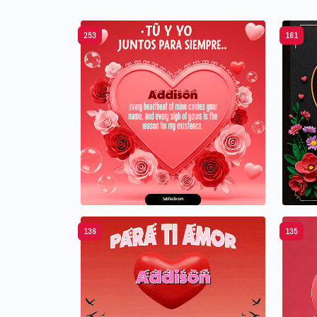
253
161
136
135