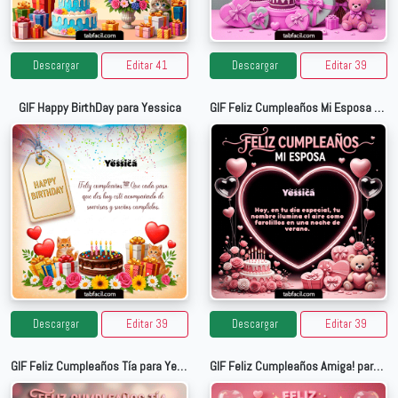
Descargar
Editar 41
Descargar
Editar 39
GIF Happy BirthDay para Yessica
GIF Feliz Cumpleaños Mi Esposa para Yessica
Descargar
Editar 39
Descargar
Editar 39
GIF Feliz Cumpleaños Tía para Yessica
GIF Feliz Cumpleaños Amiga! para Yessica