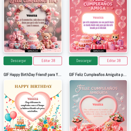
Descargar
Editar 38
Descargar
Editar 38
GIF Happy BirthDay Friend! para Yessica
GIF Feliz Cumpleaños Amiguita para Yessica