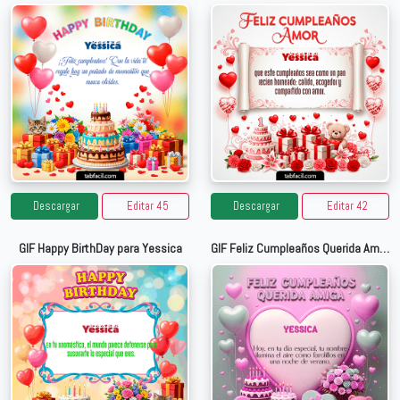
Descargar
Editar 45
Descargar
Editar 42
GIF Happy BirthDay para Yessica
GIF Feliz Cumpleaños Querida Amiga!! para Yessica