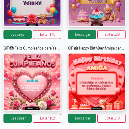
Descargar
Editar 170
Descargar
Editar 168
GIF 🎂 Feliz Cumpleaños para Yessica
GIF 🍰 Happy BirthDay Amiga para Yessica
Descargar
Editar 162
Descargar
Editar 148