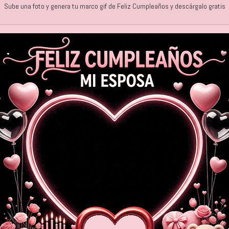
Sube una foto y genera tu marco gif de Feliz Cumpleaños y descárgalo gratis