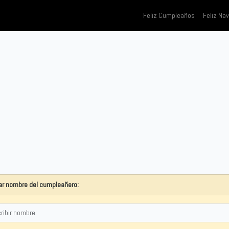
Feliz Cumpleaños
Feliz Na
r nombre del cumpleañero: