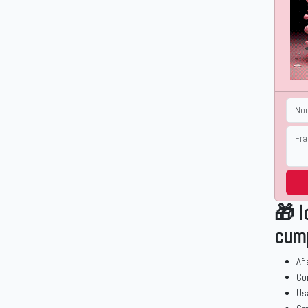
🎁 I
cum
Añ
Co
Us