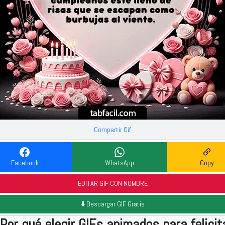
Compartir Gif
Facebook
WhatsApp
Copy
EDITAR GIF CON NOMBRE
⬇️ Descargar GIF Gratis
Por qué elegir GIFs animados para felicit