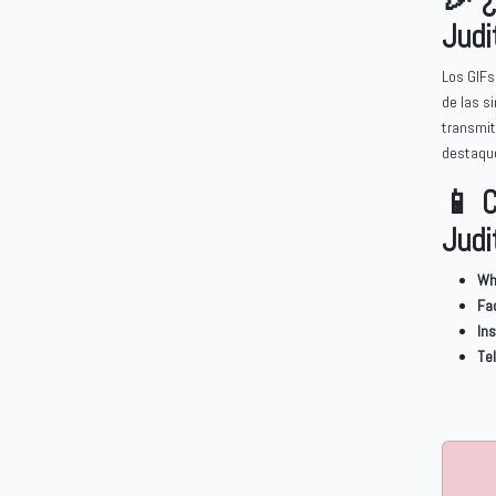
Judi
Los GIFs
de las s
transmit
destaque
📱 C
Judi
Wh
Fa
In
Te