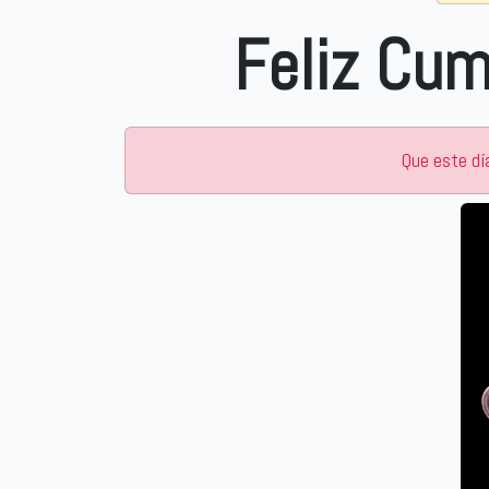
liz Cumpleaños Mi
Que este dí