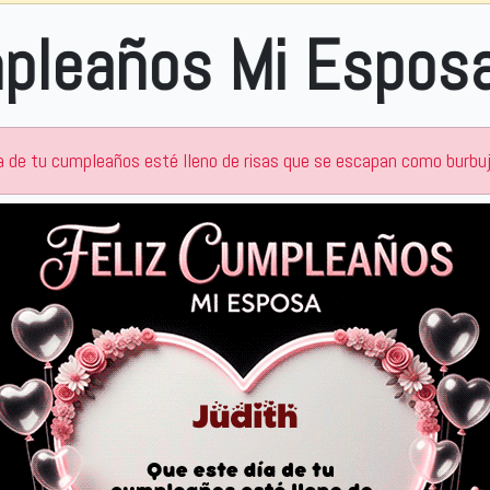
 Esposa Judith
a de tu cumpleaños esté lleno de risas que se escapan como burbuja