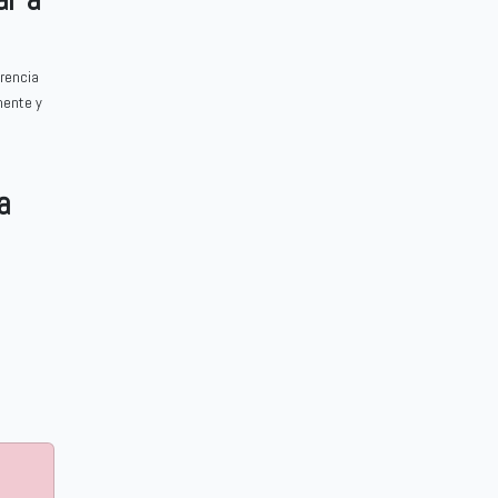
erencia
mente y
e
a