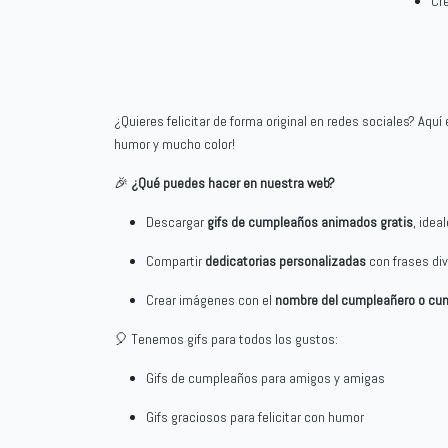
Cr
¿Quieres felicitar de forma original en redes sociales? Aqu
humor y mucho color!
🎉
¿Qué puedes hacer en nuestra web?
Descargar
gifs de cumpleaños animados gratis
, idea
Compartir
dedicatorias personalizadas
con frases div
Crear imágenes con el
nombre del cumpleañero o cu
🎈 Tenemos gifs para todos los gustos:
Gifs de cumpleaños para amigos y amigas
Gifs graciosos para felicitar con humor