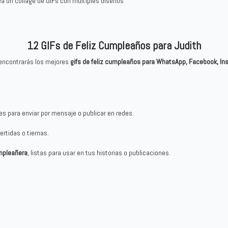
ea un collage de GIFs con múltiples diseños
12 GIFs de Feliz Cumpleaños para Judith
í encontrarás los mejores
gifs de feliz cumpleaños para WhatsApp, Facebook, I
les para enviar por mensaje o publicar en redes.
ertidas o tiernas.
mpleañera
, listas para usar en tus historias o publicaciones.