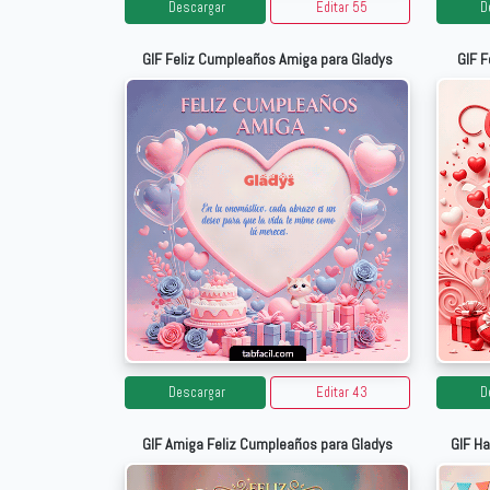
Descargar
Editar 55
D
GIF Feliz Cumpleaños Amiga para Gladys
GIF 
Descargar
Editar 43
D
GIF Amiga Feliz Cumpleaños para Gladys
GIF Ha