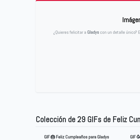
Imágen
¿Quieres felicitar a
Gladys
con un detalle único? 
Colección de 29 GIFs de Feliz Cu
GIF 🎂 Feliz Cumpleaños para Gladys
GIF 