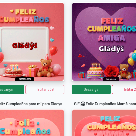
escargar
Editar 359
Descargar
Editar 
 Feliz Cumpleaños para mí para Gladys
GIF 🤗 Feliz Cumpleaños Mamá para