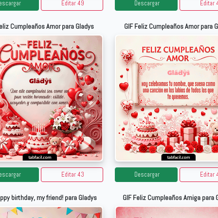
escargar
Editar 49
Descargar
Editar 
Feliz Cumpleaños Amor para Gladys
GIF Feliz Cumpleaños Amor para G
escargar
Editar 43
Descargar
Editar 
ppy birthday, my friend! para Gladys
GIF Feliz Cumpleaños Amiga para 