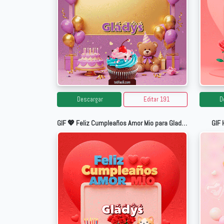
Descargar
Editar 191
D
GIF 💖 Feliz Cumpleaños Amor Mio para Gladys
GIF 