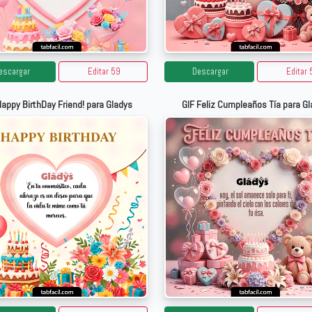
escargar
Editar 59
Descargar
Editar 
Happy BirthDay Friend! para Gladys
GIF Feliz Cumpleaños Tía para G