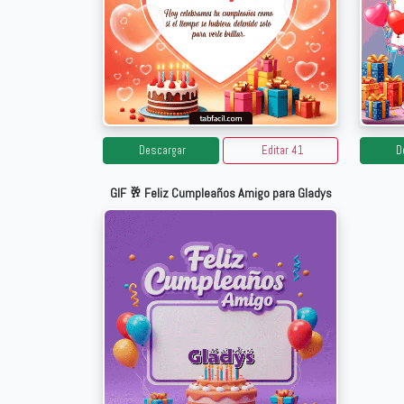
Descargar
Editar 41
D
GIF 🥂 Feliz Cumpleaños Amigo para Gladys