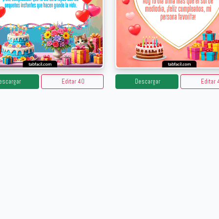
escargar
Editar 40
Descargar
Editar 