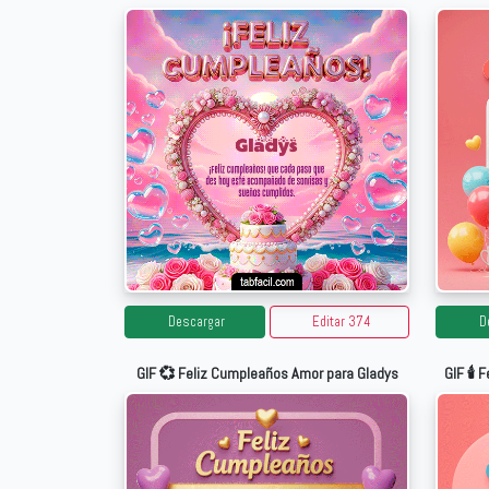
Descargar
Editar 374
D
GIF 💞 Feliz Cumpleaños Amor para Gladys
GIF 🕯️