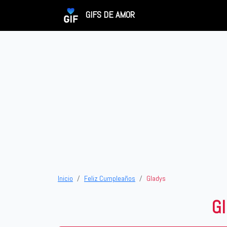
GIFS DE AMOR
Inicio
Feliz Cumpleaños
Gladys
GI