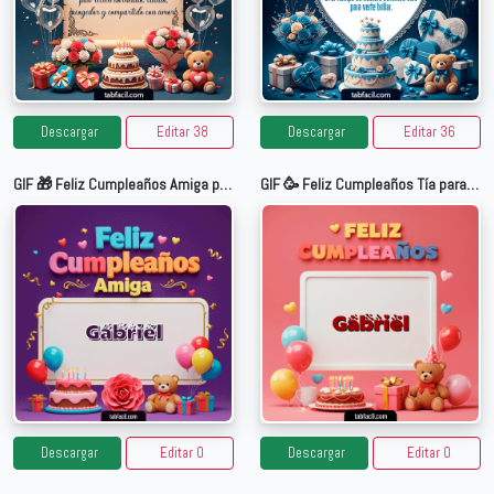
Descargar
Editar 38
Descargar
Editar 36
GIF 🎁 Feliz Cumpleaños Amiga para Gabriel
GIF 🥳 Feliz Cumpleaños Tía para Gabriel
Descargar
Editar 0
Descargar
Editar 0