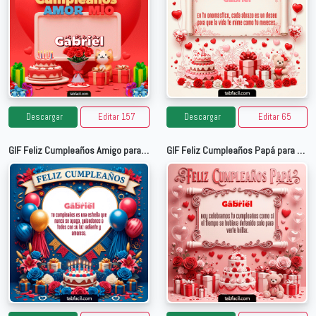
Descargar
Editar 157
Descargar
Editar 65
GIF Feliz Cumpleaños Amigo para Gabriel
GIF Feliz Cumpleaños Papá para Gabriel